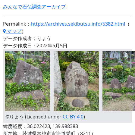
みんなで石仏調査アーカイブ
Permalink：
https://archives.sekibutsu.info/5382.html
（
マップ
）
データ作成者：りょう
データ作成日：2022年6月5日
©りょう (Licensed under
CC BY 4.0
)
緯度経度：36.022423, 139.988383
所在地：茨城県常総市水海道栄町（8211）