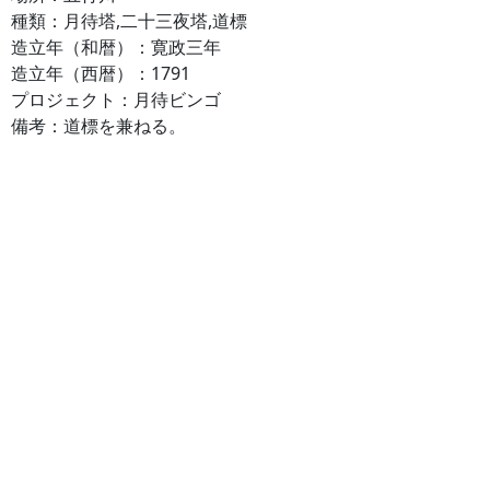
種類：月待塔,二十三夜塔,道標
造立年（和暦）：寛政三年
造立年（西暦）：1791
プロジェクト：月待ビンゴ
備考：道標を兼ねる。