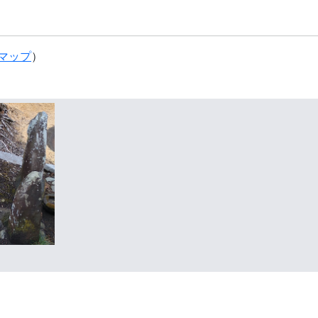
マップ
）