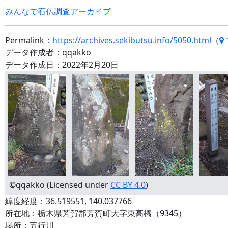
みんなで石仏調査アーカイブ
Permalink：
https://archives.sekibutsu.info/5050.html
（
データ作成者：qqakko
データ作成日：2022年2月20日
©qqakko (Licensed under
CC BY 4.0
)
緯度経度：36.519551, 140.037766
所在地：栃木県芳賀郡芳賀町大字東高橋（9345）
場所：五行川