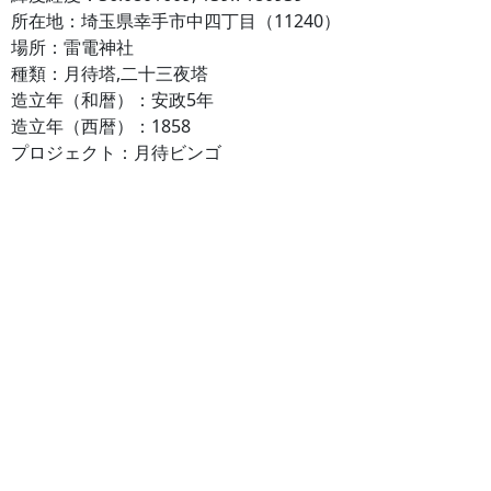
所在地：埼玉県幸手市中四丁目（11240）
場所：雷電神社
種類：月待塔,二十三夜塔
造立年（和暦）：安政5年
造立年（西暦）：1858
プロジェクト：月待ビンゴ