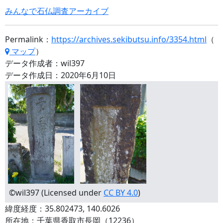
みんなで石仏調査アーカイブ
Permalink：
https://archives.sekibutsu.info/3354.html
（
マップ
）
データ作成者：wil397
データ作成日：2020年6月10日
©wil397 (Licensed under
CC BY 4.0
)
緯度経度：35.802473, 140.6026
所在地：千葉県香取市長岡（12236）