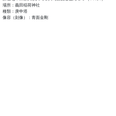
場所：義田稲荷神社
種類：庚申塔
像容（刻像）：青面金剛