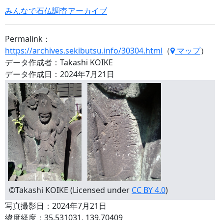
みんなで石仏調査アーカイブ
Permalink：
https://archives.sekibutsu.info/30304.html
（
マップ
）
データ作成者：Takashi KOIKE
データ作成日：2024年7月21日
©Takashi KOIKE (Licensed under
CC BY 4.0
)
写真撮影日：2024年7月21日
緯度経度：35.531031, 139.70409