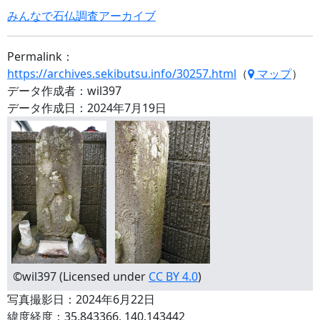
みんなで石仏調査アーカイブ
Permalink：
https://archives.sekibutsu.info/30257.html
（
マップ
）
データ作成者：wil397
データ作成日：2024年7月19日
©wil397 (Licensed under
CC BY 4.0
)
写真撮影日：2024年6月22日
緯度経度：35.843366, 140.143442