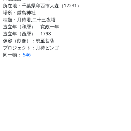
所在地：千葉県印西市大森（12231）
場所：厳島神社
種類：月待塔,二十三夜塔
造立年（和暦）：寛政十年
造立年（西暦）：1798
像容（刻像）：勢至菩薩
プロジェクト：月待ビンゴ
同一物：
546