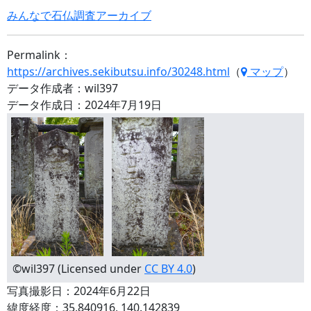
みんなで石仏調査アーカイブ
Permalink：
https://archives.sekibutsu.info/30248.html
（
マップ
）
データ作成者：wil397
データ作成日：2024年7月19日
©wil397 (Licensed under
CC BY 4.0
)
写真撮影日：2024年6月22日
緯度経度：35.840916, 140.142839