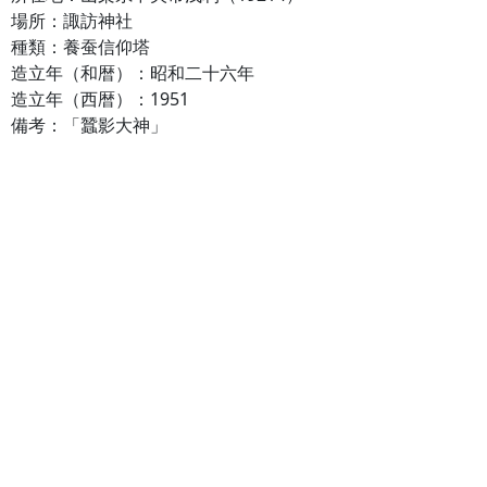
場所：諏訪神社
種類：養蚕信仰塔
造立年（和暦）：昭和二十六年
造立年（西暦）：1951
備考：「蠶影大神」