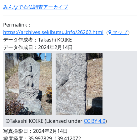
みんなで石仏調査アーカイブ
Permalink：
https://archives.sekibutsu.info/26262.html
（
マップ
）
データ作成者：Takashi KOIKE
データ作成日：2024年2月14日
©Takashi KOIKE (Licensed under
CC BY 4.0
)
写真撮影日：2024年2月14日
緯度経度：35.997829, 139.412072