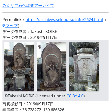
みんなで石仏調査アーカイブ
Permalink：
https://archives.sekibutsu.info/2624.html
（
マップ
）
データ作成者：Takashi KOIKE
データ作成日：2019年9月17日
©Takashi KOIKE (Licensed under
CC BY 4.0
)
写真撮影日：2019年9月17日
緯度経度：36.728272, 139.686826