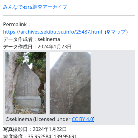
みんなで石仏調査アーカイブ
Permalink：
https://archives.sekibutsu.info/25487.html
（
マップ
）
データ作成者：sekinema
データ作成日：2024年1月23日
©sekinema (Licensed under
CC BY 4.0
)
写真撮影日：2024年1月22日
緯度経度：35.952584, 139.95691