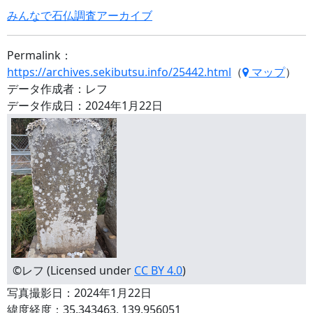
みんなで石仏調査アーカイブ
Permalink：
https://archives.sekibutsu.info/25442.html
（
マップ
）
データ作成者：レフ
データ作成日：2024年1月22日
©レフ (Licensed under
CC BY 4.0
)
写真撮影日：2024年1月22日
緯度経度：35.343463, 139.956051