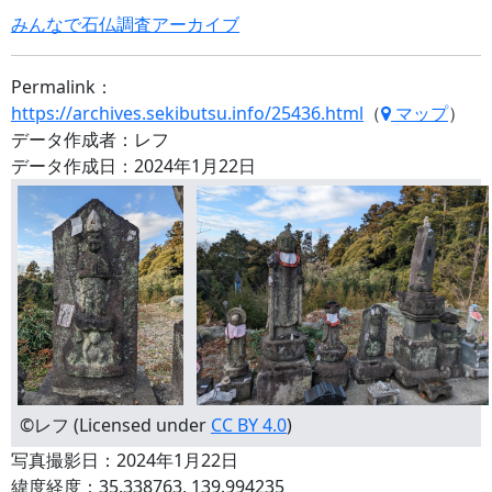
みんなで石仏調査アーカイブ
Permalink：
https://archives.sekibutsu.info/25436.html
（
マップ
）
データ作成者：レフ
データ作成日：2024年1月22日
©レフ (Licensed under
CC BY 4.0
)
写真撮影日：2024年1月22日
緯度経度：35.338763, 139.994235