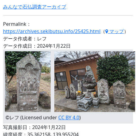
みんなで石仏調査アーカイブ
Permalink：
https://archives.sekibutsu.info/25425.html
（
マップ
）
データ作成者：レフ
データ作成日：2024年1月22日
©レフ (Licensed under
CC BY 4.0
)
写真撮影日：2024年1月22日
緯度経度：35.362158, 139.955204