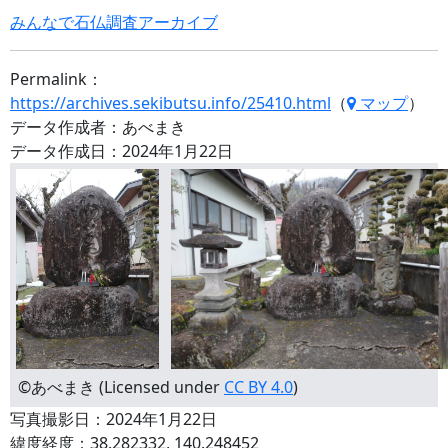
みんなで石仏調査アーカイブ
Permalink：
https://archives.sekibutsu.info/25410.html
（
マップ
）
データ作成者：あべまき
データ作成日：2024年1月22日
©あべまき (Licensed under
CC BY 4.0
)
写真撮影日：2024年1月22日
緯度経度：38.282332, 140.248452