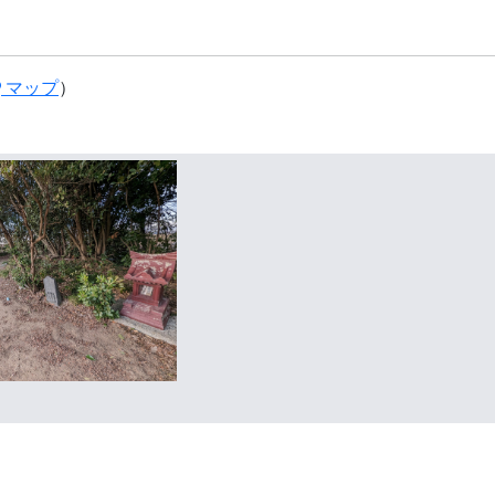
マップ
）