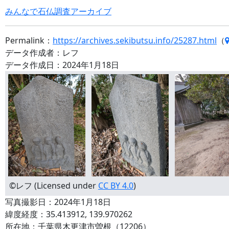
みんなで石仏調査アーカイブ
Permalink：
https://archives.sekibutsu.info/25287.html
（
データ作成者：レフ
データ作成日：2024年1月18日
©レフ (Licensed under
CC BY 4.0
)
写真撮影日：2024年1月18日
緯度経度：35.413912, 139.970262
所在地：千葉県木更津市曽根（12206）