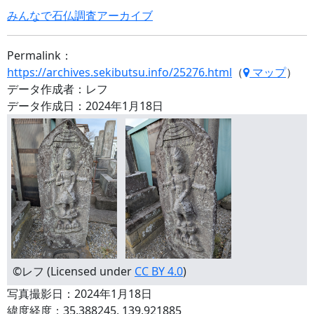
みんなで石仏調査アーカイブ
Permalink：
https://archives.sekibutsu.info/25276.html
（
マップ
）
データ作成者：レフ
データ作成日：2024年1月18日
©レフ (Licensed under
CC BY 4.0
)
写真撮影日：2024年1月18日
緯度経度：35.388245, 139.921885