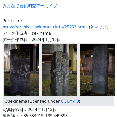
みんなで石仏調査アーカイブ
Permalink：
https://archives.sekibutsu.info/25232.html
（
マップ
）
データ作成者：sekinema
データ作成日：2024年1月16日
©sekinema (Licensed under
CC BY 4.0
)
写真撮影日：2024年1月15日
緯度経度：35.834019, 139.449395