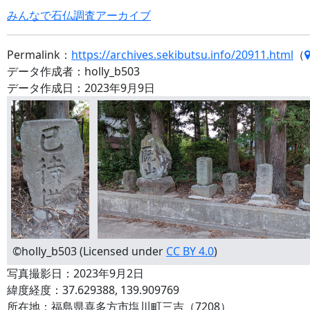
みんなで石仏調査アーカイブ
Permalink：
https://archives.sekibutsu.info/20911.html
（
データ作成者：holly_b503
データ作成日：2023年9月9日
©holly_b503 (Licensed under
CC BY 4.0
)
写真撮影日：2023年9月2日
緯度経度：37.629388, 139.909769
所在地：福島県喜多方市塩川町三吉（7208）