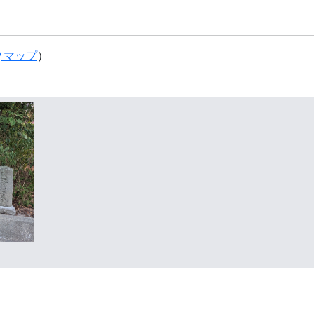
マップ
）