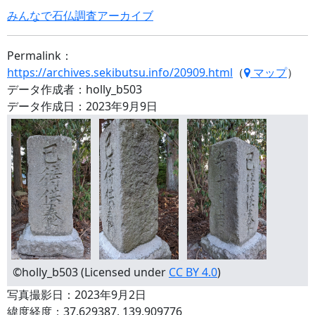
みんなで石仏調査アーカイブ
Permalink：
https://archives.sekibutsu.info/20909.html
（
マップ
）
データ作成者：holly_b503
データ作成日：2023年9月9日
©holly_b503 (Licensed under
CC BY 4.0
)
写真撮影日：2023年9月2日
緯度経度：37.629387, 139.909776