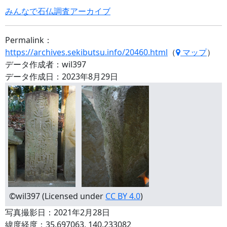
みんなで石仏調査アーカイブ
Permalink：
https://archives.sekibutsu.info/20460.html
（
マップ
）
データ作成者：wil397
データ作成日：2023年8月29日
©wil397 (Licensed under
CC BY 4.0
)
写真撮影日：2021年2月28日
緯度経度：35.697063, 140.233082