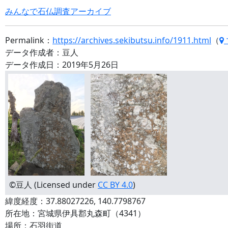
みんなで石仏調査アーカイブ
Permalink：
https://archives.sekibutsu.info/1911.html
（
データ作成者：豆人
データ作成日：2019年5月26日
©豆人 (Licensed under
CC BY 4.0
)
緯度経度：37.88027226, 140.7798767
所在地：宮城県伊具郡丸森町（4341）
場所：石羽街道