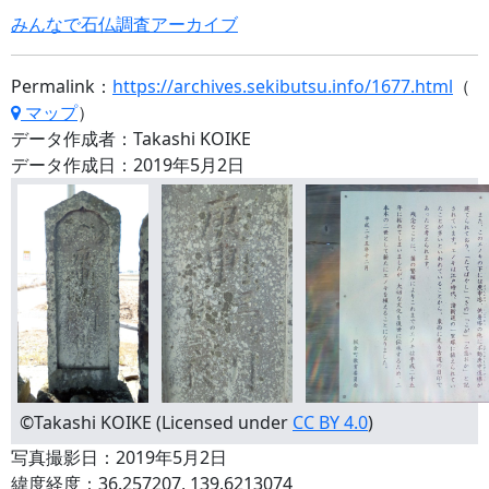
みんなで石仏調査アーカイブ
Permalink：
https://archives.sekibutsu.info/1677.html
（
マップ
）
データ作成者：Takashi KOIKE
データ作成日：2019年5月2日
©Takashi KOIKE (Licensed under
CC BY 4.0
)
写真撮影日：2019年5月2日
緯度経度：36.257207, 139.6213074