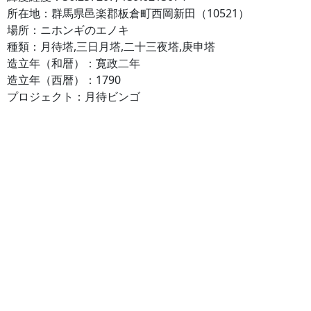
所在地：群馬県邑楽郡板倉町西岡新田（10521）
場所：ニホンギのエノキ
種類：月待塔,三日月塔,二十三夜塔,庚申塔
造立年（和暦）：寛政二年
造立年（西暦）：1790
プロジェクト：月待ビンゴ