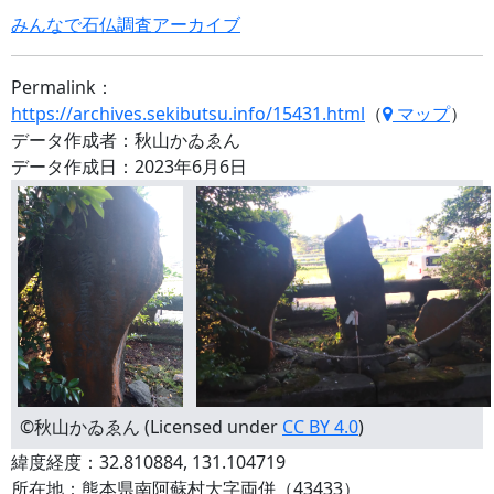
みんなで石仏調査アーカイブ
Permalink：
https://archives.sekibutsu.info/15431.html
（
マップ
）
データ作成者：秋山かゐゑん
データ作成日：2023年6月6日
©秋山かゐゑん (Licensed under
CC BY 4.0
)
緯度経度：32.810884, 131.104719
所在地：熊本県南阿蘇村大字両併（43433）