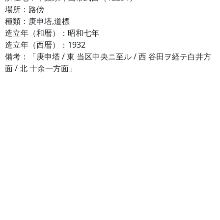
場所：路傍
種類：庚申塔,道標
造立年（和暦）：昭和七年
造立年（西暦）：1932
備考：「庚申塔 / 東 当区中央ニ至ル / 西 谷田ヲ経テ白井方
面 / 北 十余一方面」