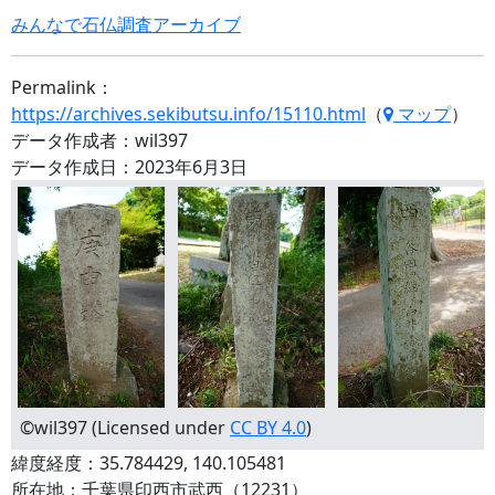
みんなで石仏調査アーカイブ
Permalink：
https://archives.sekibutsu.info/15110.html
（
マップ
）
データ作成者：wil397
データ作成日：2023年6月3日
©wil397 (Licensed under
CC BY 4.0
)
緯度経度：35.784429, 140.105481
所在地：千葉県印西市武西（12231）