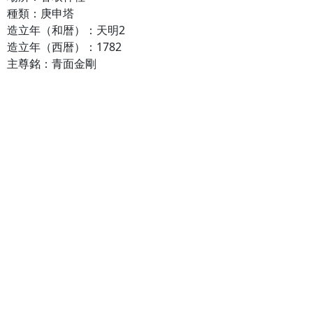
種類：庚申塔
造立年（和暦）：天明2
造立年（西暦）：1782
主尊銘：青面金剛