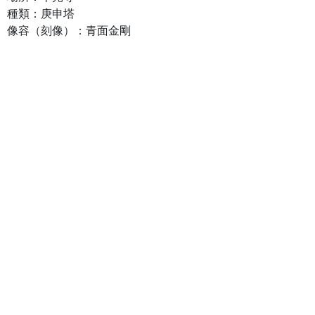
種類：庚申塔
像容（刻像）：青面金剛